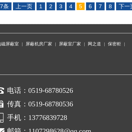
37条
上一页
1
2
3
4
5
6
7
8
下一
电磁屏蔽室
|
屏蔽机房厂家
|
屏蔽室厂家
|
网之道
|
保密柜
|
电话：0519-68780526
传真：0519-68780536
手机：13776839728
邮箱：1107298628@qq.com